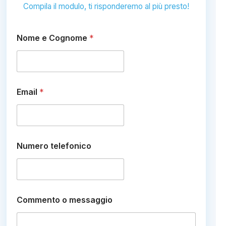
Compila il modulo, ti risponderemo al più presto!
Nome e Cognome
*
*
Email
*
*
m
e
s
s
a
Numero telefonico
g
g
i
o
Commento o messaggio