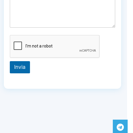
Invia
Tel
Wh