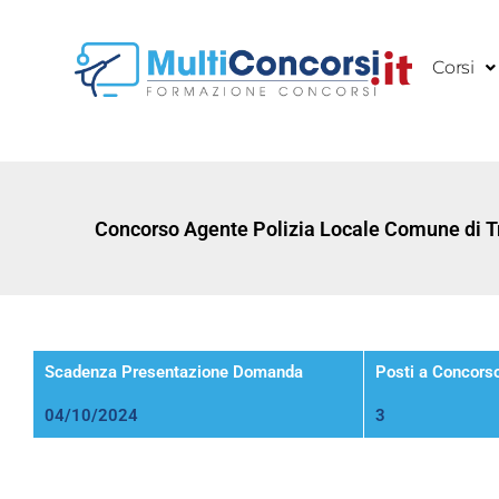
Vai
al
Corsi
contenuto
Concorso Agente Polizia Locale Comune di Tr
Scadenza Presentazione Domanda
Posti a Concors
04/10/2024
3