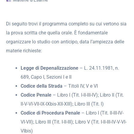
Di seguito trovi il programma completo su cui vertono sia
la prova scritta che quella orale. È fondamentale
organizzare lo studio con anticipo, data l’ampiezza delle
materie richieste:
Legge di Depenalizzazione
– L. 24.11.1981, n.
689, Capo I, Sezioni I e II
Codice della Strada
– Titoli IV, V e VI
Codice Penale
– Libro I (Tit. I-II-III-IV); Libro II (Tit.
II-V-VI-VII-IX-IXbis-XII-XIII); Libro III (Tit. I)
Codice di Procedura Penale
– Libro I (Tit. II-III-IV-
VI-VII); Libro III (Tit. I-II-III); Libro V (Tit. I-II-III-IV-V-VI-
VIbis)