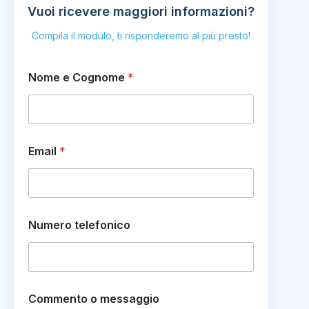
Vuoi ricevere maggiori informazioni?
Compila il modulo, ti risponderemo al più presto!
Nome e Cognome
*
*
Email
*
C
o
g
n
o
m
Numero telefonico
e
*
Commento o messaggio