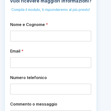
Vuoi ricevere maggiori informazioni?
Compila il modulo, ti risponderemo al più presto!
Nome e Cognome
*
E
Email
*
m
a
i
l
E
m
Numero telefonico
a
i
l
N
o
m
Commento o messaggio
e