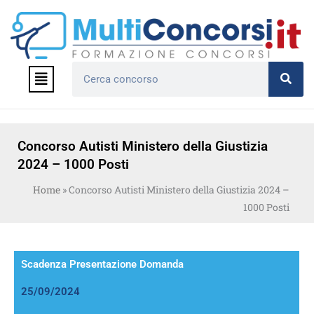
Vai
al
contenuto
Menu
Cerca
Concorso Autisti Ministero della Giustizia
2024 – 1000 Posti
Home
»
Concorso Autisti Ministero della Giustizia 2024 –
1000 Posti
Scadenza Presentazione Domanda
25/09/2024