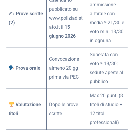
Calendario
ammissione
pubblicato su
✍️
Prove scritte
all’orale con
www.poliziadist
(2)
media ≥ 21/30 e
ato.it il
15
voto min. 18/30
giugno 2026
in ognuna
Superata con
Convocazione
voto ≥ 18/30;
Prova orale
almeno 20 gg
sedute aperte al
prima via PEC
pubblico
Max 20 punti (8
Valutazione
Dopo le prove
titoli di studio +
titoli
scritte
12 titoli
professionali)