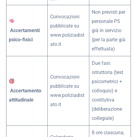
Non previsti per
Convocazioni
personale PS
pubblicate su
Accertamenti
già in servizio
www.poliziadist
psico-fisici
(per la parte già
ato.it
effettuata)
Due fasi:
istruttoria (test
Convocazioni
psicometrici +
pubblicate su
Accertamento
colloquio) e
www.poliziadist
attitudinale
costitutiva
ato.it
(deliberazione
collegiale)
8 ore ciascuna;