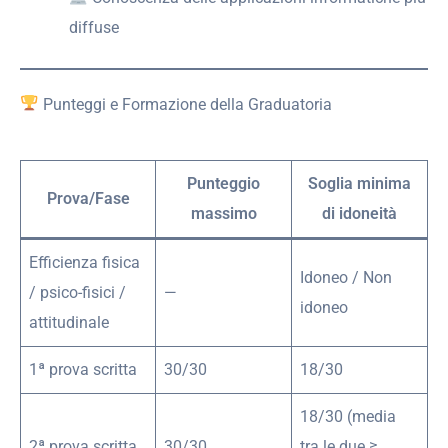
diffuse
Punteggi e Formazione della Graduatoria
Punteggio
Soglia minima
Prova/Fase
massimo
di idoneità
Efficienza fisica
Idoneo / Non
/ psico-fisici /
—
idoneo
attitudinale
1ª prova scritta
30/30
18/30
18/30 (media
2ª prova scritta
30/30
tra le due ≥