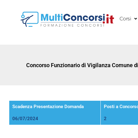
Vai
al
Corsi
contenuto
Concorso Funzionario di Vigilanza Comune di
Scadenza Presentazione Domanda
Posti a Concors
06/07/2024
2