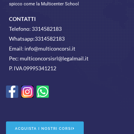
spicco come la Multicenter School
CONTATTI
Telefono:
3314582183
Whatsapp:
3314582183
Email:
info@multiconcorsi.it
Pec: multiconcorsisrl@legalmail.it
P. IVA 09995341212
F
W
a
h
c
a
e
t
ACQUISTA I NOSTRI CORSI