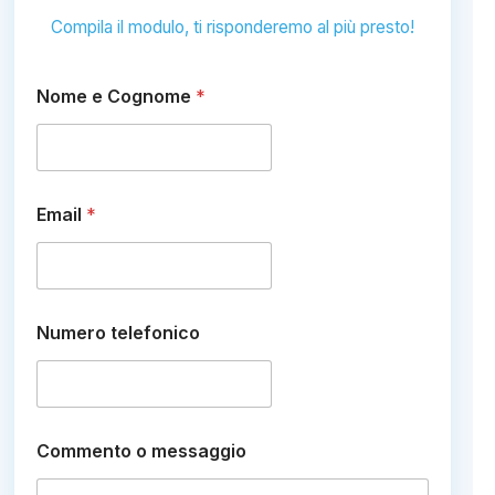
Compila il modulo, ti risponderemo al più presto!
C
Nome e Cognome
*
o
g
n
o
m
e
Email
*
*
*
Numero telefonico
Commento o messaggio