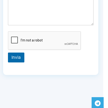
Invia
Tel
Wh