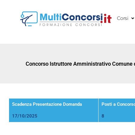
Vai
al
Corsi
contenuto
Concorso Istruttore Amministrativo Comune 
Scadenza Presentazione Domanda
Posti a Concors
17/10/2025
8