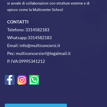
si avvale di collaborazioni con strutture esterne e di
spicco come la Multicenter School
CONTATTI
Telefono:
3314582183
Whatsapp:
3314582183
Email:
info@multiconcorsi.it
Pec: multiconcorsisrl@legalmail.it
P. IVA 09995341212
F
W
a
h
c
a