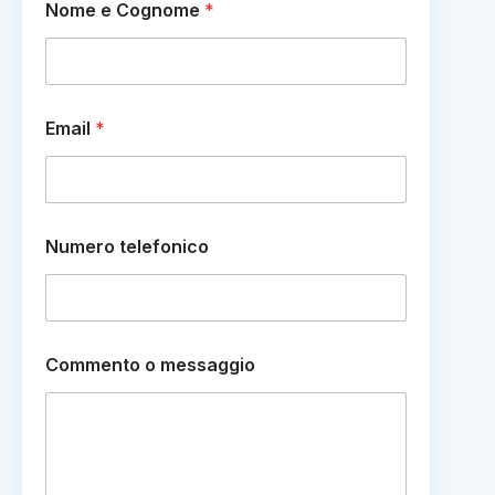
Nome e Cognome
*
Email
*
Numero telefonico
o
Commento o messaggio
*
C
o
m
m
e
n