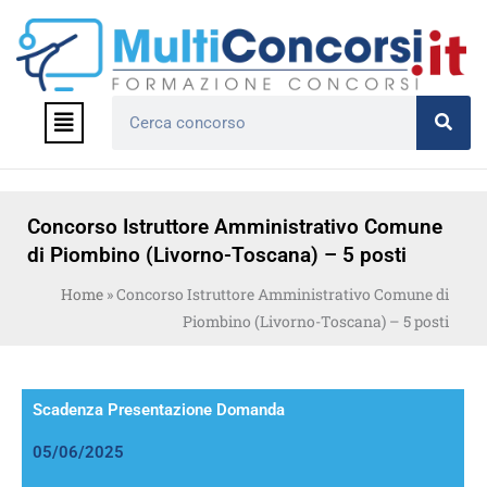
Vai
al
contenuto
Menu
Cerca
Concorso Istruttore Amministrativo Comune
di Piombino (Livorno-Toscana) – 5 posti
Home
»
Concorso Istruttore Amministrativo Comune di
Piombino (Livorno-Toscana) – 5 posti
Scadenza Presentazione Domanda
05/06/2025