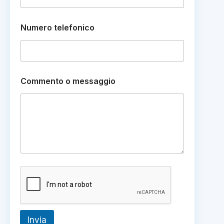
N
Numero telefonico
u
m
e
r
o
e
Commento o messaggio
o
Invia