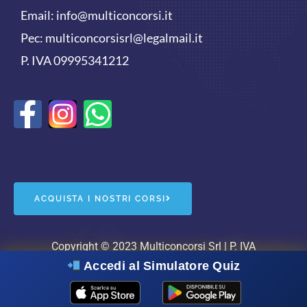
Email:
info@multiconcorsi.it
Pec: multiconcorsisrl@legalmail.it
P. IVA 09995341212
F
W
a
h
c
a
e
t
ACQUISTA I NOSTRI CORSI
b
s
o
a
Copyright © 2023 Multiconcorsi Srl | P. IVA
Accedi al Simulatore Quiz
09995341212 |
cookie policy
|
privacy policy
| Powered
o
p
by
WebSquare