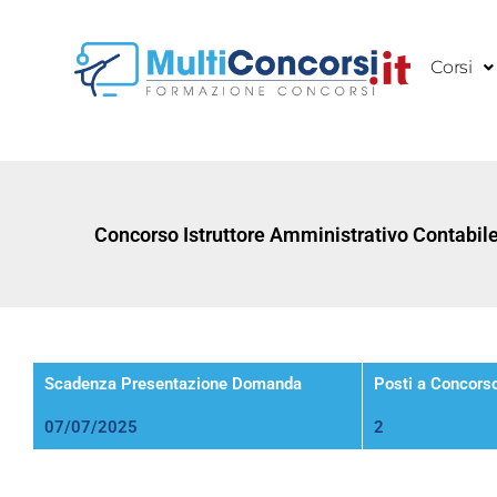
Vai
al
Corsi
contenuto
Concorso Istruttore Amministrativo Contabile
Scadenza Presentazione Domanda
Posti a Concors
07/07/2025
2