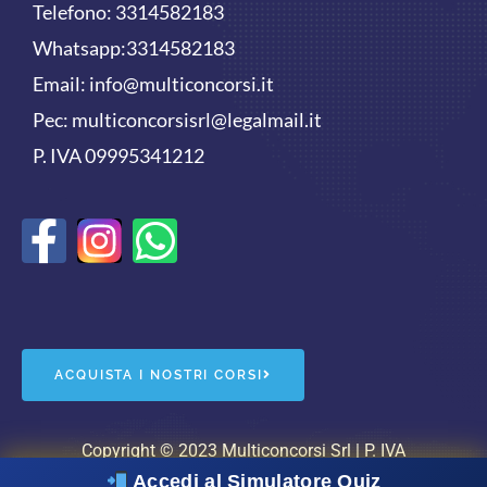
Telefono:
3314582183
Whatsapp:
3314582183
Email:
info@multiconcorsi.it
Pec: multiconcorsisrl@legalmail.it
P. IVA 09995341212
F
W
a
h
c
a
e
t
ACQUISTA I NOSTRI CORSI
b
s
o
a
Copyright © 2023 Multiconcorsi Srl | P. IVA
Accedi al Simulatore Quiz
09995341212 |
cookie policy
|
privacy policy
| Powered