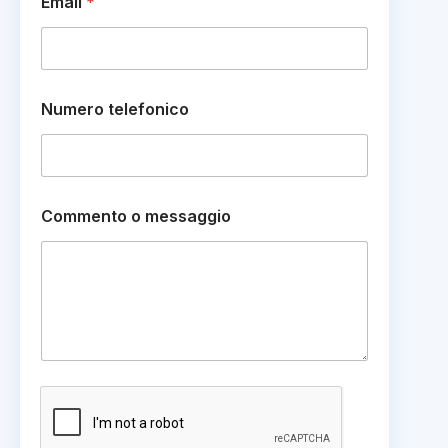
Email
*
N
u
m
e
r
o
Numero telefonico
e
Commento o messaggio