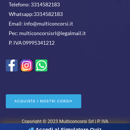
Telefono:
3314582183
Whatsapp:
3314582183
Email:
info@multiconcorsi.it
Pec: multiconcorsisrl@legalmail.it
P. IVA 09995341212
F
W
a
h
c
a
e
t
ACQUISTA I NOSTRI CORSI
b
s
o
a
Copyright © 2023 Multiconcorsi Srl | P. IVA
Accedi al Simulatore Quiz