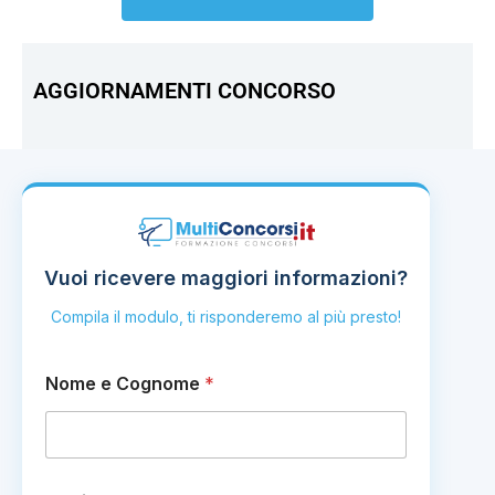
AGGIORNAMENTI CONCORSO
Vuoi ricevere maggiori informazioni?
Compila il modulo, ti risponderemo al più presto!
C
Nome e Cognome
*
o
m
m
e
n
t