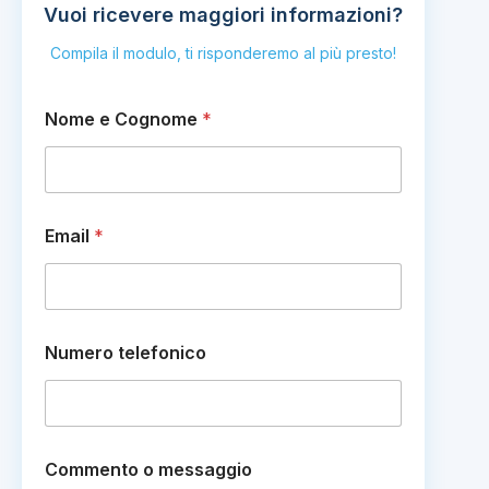
Vuoi ricevere maggiori informazioni?
Compila il modulo, ti risponderemo al più presto!
*
Nome e Cognome
*
C
o
g
n
o
m
Email
*
e
C
o
m
m
e
Numero telefonico
n
t
o
Commento o messaggio