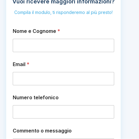
Vuoi ricevere maggiori informazioni?
Compila il modulo, ti risponderemo al più presto!
Nome e Cognome
*
Email
*
E
Numero telefonico
m
a
i
l
N
u
Commento o messaggio
m