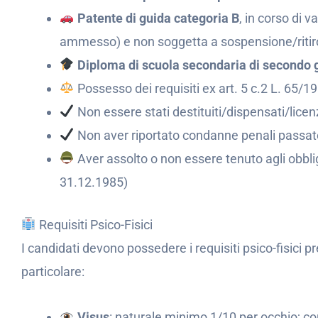
Patente di guida categoria B
, in corso di 
ammesso) e non soggetta a sospensione/ritir
Diploma di scuola secondaria di secondo
Possesso dei requisiti ex art. 5 c.2 L. 65/19
Non essere stati destituiti/dispensati/lice
Non aver riportato condanne penali passate 
Aver assolto o non essere tenuto agli obbligh
31.12.1985)
Requisiti Psico-Fisici
I candidati devono possedere i requisiti psico-fisici pr
particolare:
Visus
: naturale minimo 1/10 per occhio; co