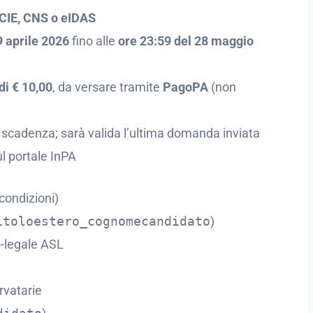
 CIE, CNS o eIDAS
9 aprile 2026
fino alle
ore 23:59 del 28 maggio
di € 10,00
, da versare tramite
PagoPA
(non
 scadenza; sarà valida l’ultima domanda inviata
l portale InPA
condizioni)
itoloestero_cognomecandidato
)
-legale ASL
rvatarie