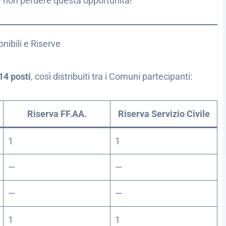
 non perdere questa opportunità!
nibili e Riserve
14 posti
, così distribuiti tra i Comuni partecipanti:
Riserva FF.AA.
Riserva Servizio Civile
1
1
—
—
—
—
1
1