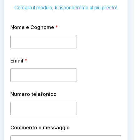
Compila il modulo, ti risponderemo al più presto!
C
Nome e Cognome
*
o
g
n
o
m
e
Email
*
E
m
a
i
l
t
Numero telefonico
e
l
e
f
o
Commento o messaggio
n
i