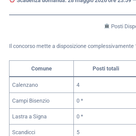
Scadenza domanda: 28 maggio 2026 ore 23:59
—
Posti Dispo
Il concorso mette a disposizione complessivamente
Comune
Posti totali
Calenzano
4
Campi Bisenzio
0 *
Lastra a Signa
0 *
Scandicci
5