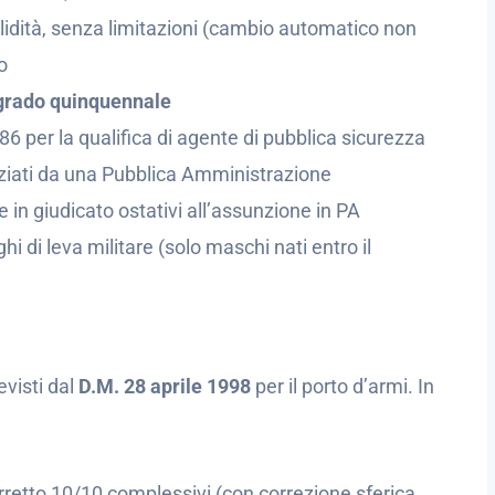
validità, senza limitazioni (cambio automatico non
o
 grado quinquennale
86 per la qualifica di agente di pubblica sicurezza
nziati da una Pubblica Amministrazione
in giudicato ostativi all’assunzione in PA
i di leva militare (solo maschi nati entro il
evisti dal
D.M. 28 aprile 1998
per il porto d’armi. In
rretto 10/10 complessivi (con correzione sferica