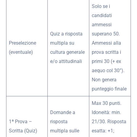
Solo se i
candidati
ammessi
Quiz a risposta
superano 50.
Preselezione
multipla su
Ammessi alla
(eventuale)
cultura generale
prova scritta i
e/o attitudinali
primi 30 (+ ex
aequo col 30°).
Non genera
punteggio finale
Max 30 punti.
Domande a
Idoneità: min.
1ª Prova –
risposta
21/30. Risposta
Scritta (Quiz)
multipla sulle
esatta: +1;