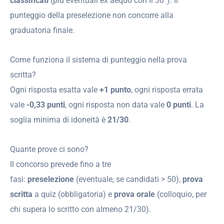
classificati
(più eventuali ex aequo con il 30°). Il
punteggio della preselezione non concorre alla
graduatoria finale.
Come funziona il sistema di punteggio nella prova
scritta?
Ogni risposta esatta vale
+1 punto
, ogni risposta errata
vale
-0,33 punti
, ogni risposta non data vale
0 punti
. La
soglia minima di idoneità è
21/30
.
Quante prove ci sono?
Il concorso prevede fino a tre
fasi:
preselezione
(eventuale, se candidati > 50),
prova
scritta
a quiz (obbligatoria) e
prova orale
(colloquio, per
chi supera lo scritto con almeno 21/30).