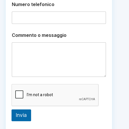
Numero telefonico
*
N
o
m
e
Commento o messaggio
Invia