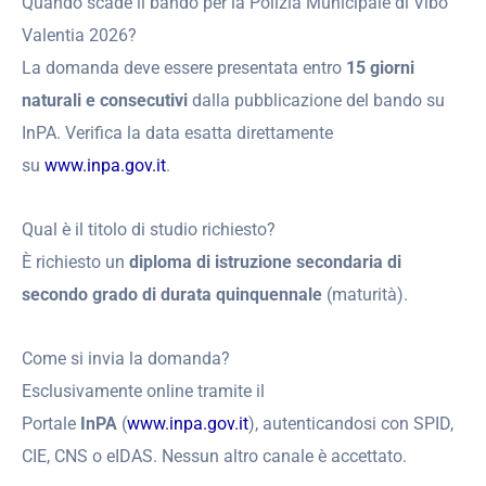
Quando scade il bando per la Polizia Municipale di Vibo
Valentia 2026?
La domanda deve essere presentata entro
15 giorni
naturali e consecutivi
dalla pubblicazione del bando su
InPA. Verifica la data esatta direttamente
su
www.inpa.gov.it
.
Qual è il titolo di studio richiesto?
È richiesto un
diploma di istruzione secondaria di
secondo grado di durata quinquennale
(maturità).
Come si invia la domanda?
Esclusivamente online tramite il
Portale
InPA
(
www.inpa.gov.it
), autenticandosi con SPID,
CIE, CNS o eIDAS. Nessun altro canale è accettato.