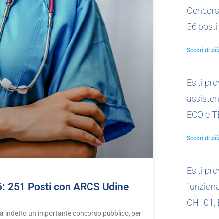
Concors
56 posti
Scopri di più
Esiti pr
assistent
ECO e T
Scopri di più
Esiti pr
26: 251 Posti con ARCS Udine
funzionar
CHI-01,
a indetto un importante concorso pubblico, per