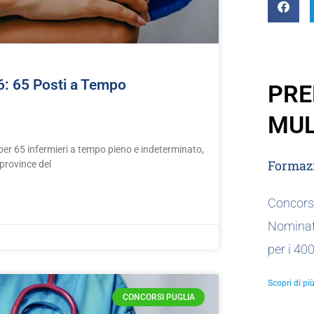
6: 65 Posti a Tempo
PRE
MUL
er 65 infermieri a tempo pieno e indeterminato,
Formazi
 province del
Concorso
Nominat
per i 40
Scopri di più
CONCORSI PUGLIA