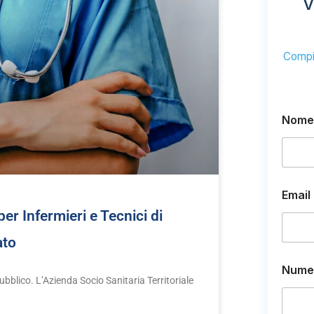
V
Compil
Nome
*
Email
e
o
r Infermieri e Tecnici di
ato
Numer
ubblico. L’Azienda Socio Sanitaria Territoriale