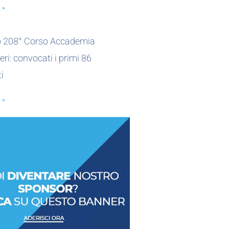
 »
io 208° Corso Accademia
eri: convocati i primi 86
i
 »