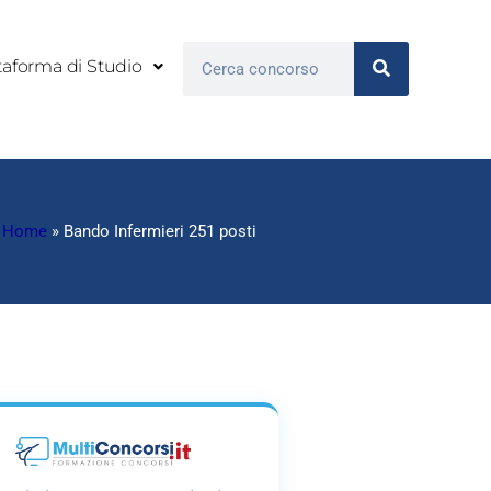
Cerca
taforma di Studio
Home
»
Bando Infermieri 251 posti