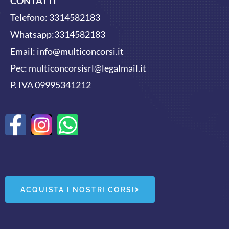
CONTATTI
Telefono:
3314582183
Whatsapp:
3314582183
Email:
info@multiconcorsi.it
Pec: multiconcorsisrl@legalmail.it
P. IVA 09995341212
F
W
a
h
c
a
e
t
ACQUISTA I NOSTRI CORSI
b
s