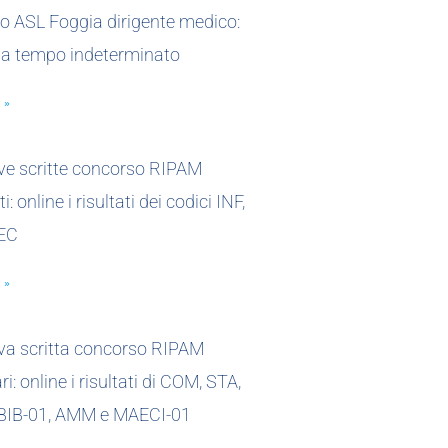
o ASL Foggia dirigente medico:
 a tempo indeterminato
 »
ove scritte concorso RIPAM
i: online i risultati dei codici INF,
EC
 »
ova scritta concorso RIPAM
i: online i risultati di COM, STA,
 BIB-01, AMM e MAECI-01