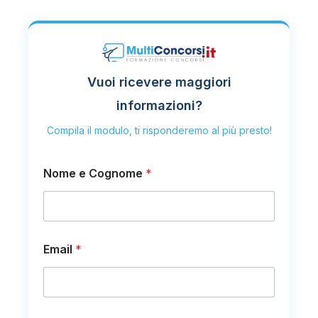
Vuoi ricevere maggiori
informazioni?
Compila il modulo, ti risponderemo al più presto!
Nome e Cognome
*
C
Email
*
o
g
n
o
m