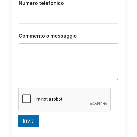
e
Numero telefonico
o
E
m
a
i
l
Commento o messaggio
Invia