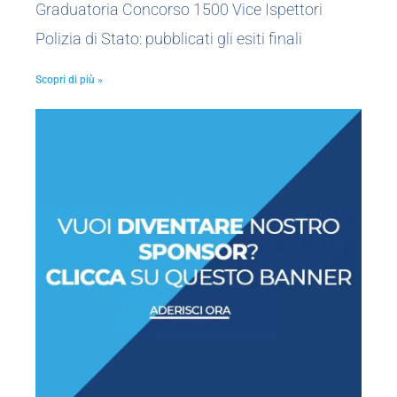
Graduatoria Concorso 1500 Vice Ispettori
Polizia di Stato: pubblicati gli esiti finali
Scopri di più »