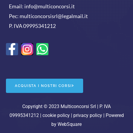
Email:
info@multiconcorsi.it
Pec: multiconcorsisrl@legalmail.it
P. IVA 09995341212
F
W
a
h
c
a
e
t
ACQUISTA I NOSTRI CORSI
b
s
o
a
Copyright © 2023 Multiconcorsi Srl | P. IVA
09995341212 |
cookie policy
|
privacy policy
| Powered
o
p
by
WebSquare