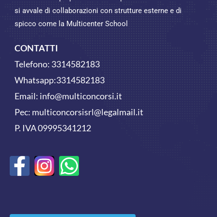
si avvale di collaborazioni con strutture esterne e di
spicco come la Multicenter School
CONTATTI
Telefono:
3314582183
Whatsapp:
3314582183
Email:
info@multiconcorsi.it
Pec: multiconcorsisrl@legalmail.it
P. IVA 09995341212
F
W
a
h
c
a