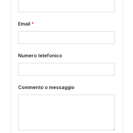
Email
*
Numero telefonico
m
Commento o messaggio
e
s
s
a
g
g
i
o