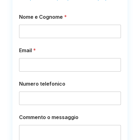
Nome e Cognome
*
C
Email
*
o
g
n
o
m
e
Numero telefonico
o
C
o
g
n
o
Commento o messaggio
m
e