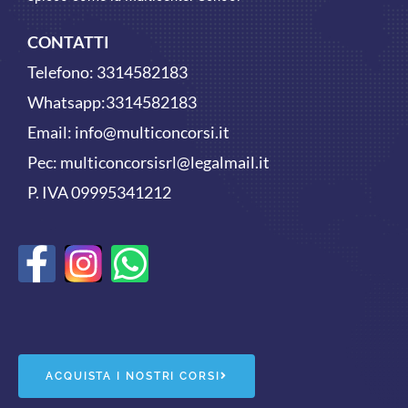
CONTATTI
Telefono:
3314582183
Whatsapp:
3314582183
Email:
info@multiconcorsi.it
Pec: multiconcorsisrl@legalmail.it
P. IVA 09995341212
F
W
a
h
c
a
e
t
ACQUISTA I NOSTRI CORSI