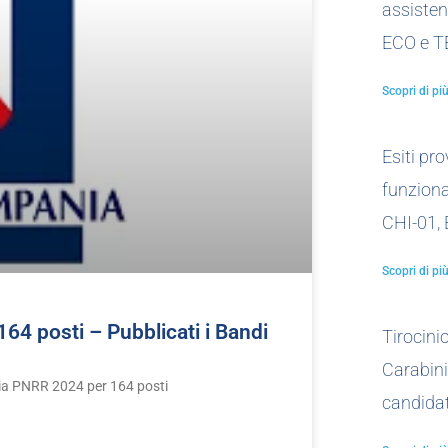
assistent
ECO e T
Scopri di più
Esiti pr
funzionar
CHI-01,
Scopri di più
4 posti – Pubblicati i Bandi
Tirocin
Carabini
nia PNRR 2024 per 164 posti
candidat