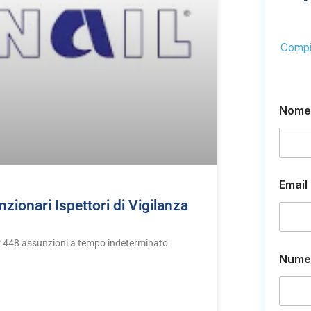
Compil
Nome
*
Email
e
C
ionari Ispettori di Vigilanza
o
m
m
er 448 assunzioni a tempo indeterminato
e
Numer
n
t
o