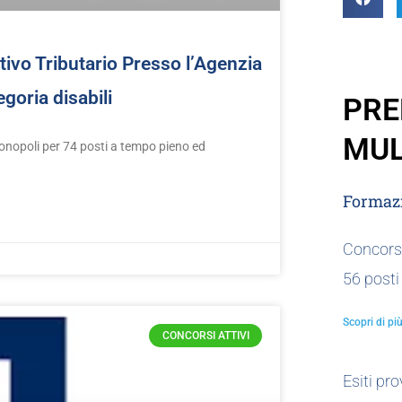
ivo Tributario Presso l’Agenzia
goria disabili
PRE
MUL
onopoli per 74 posti a tempo pieno ed
Formazi
Concors
56 posti
Scopri di più
CONCORSI ATTIVI
Esiti pr