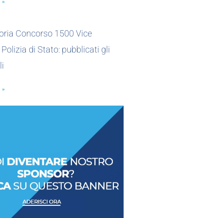
 »
oria Concorso 1500 Vice
 Polizia di Stato: pubblicati gli
li
 »