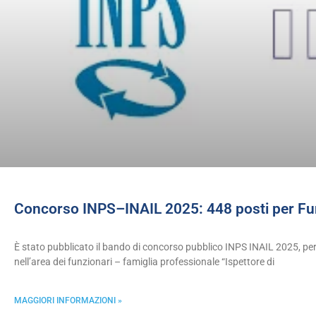
Concorso INPS–INAIL 2025: 448 posti per Funz
È stato pubblicato il bando di concorso pubblico INPS INAIL 2025, p
nell’area dei funzionari – famiglia professionale “Ispettore di
MAGGIORI INFORMAZIONI »