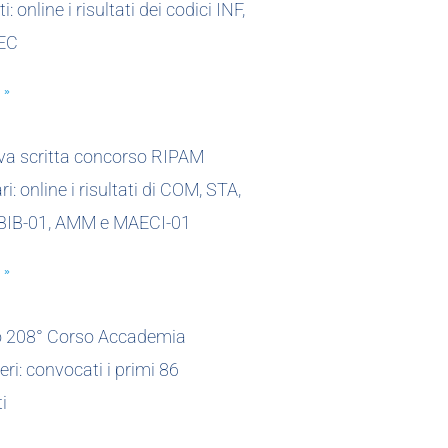
i: online i risultati dei codici INF,
EC
 »
ova scritta concorso RIPAM
i: online i risultati di COM, STA,
 BIB-01, AMM e MAECI-01
 »
io 208° Corso Accademia
eri: convocati i primi 86
i