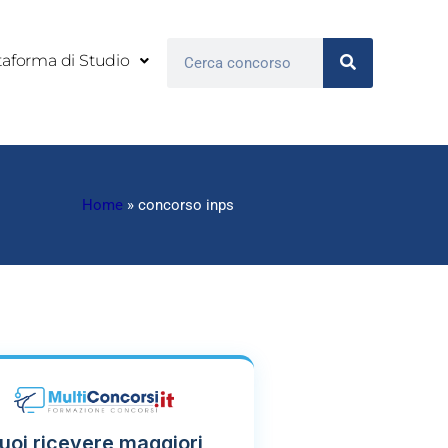
Cerca
taforma di Studio
Home
»
concorso inps
uoi ricevere maggiori