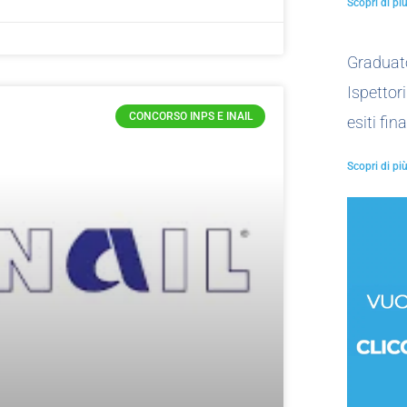
Scopri di più
Graduat
Ispettori
CONCORSO INPS E INAIL
esiti fina
Scopri di più