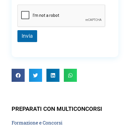
m
e
r
o
C
o
m
Invia
m
e
n
t
o
PREPARATI CON MULTICONCORSI
Formazione e Concorsi