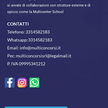
si avvale di collaborazioni con strutture esterne e di
spicco come la Multicenter School
CONTATTI
Telefono:
3314582183
Whatsapp:
3314582183
Email:
info@multiconcorsi.it
Pec: multiconcorsisrl@legalmail.it
P. IVA 09995341212
F
W
a
h
c
a