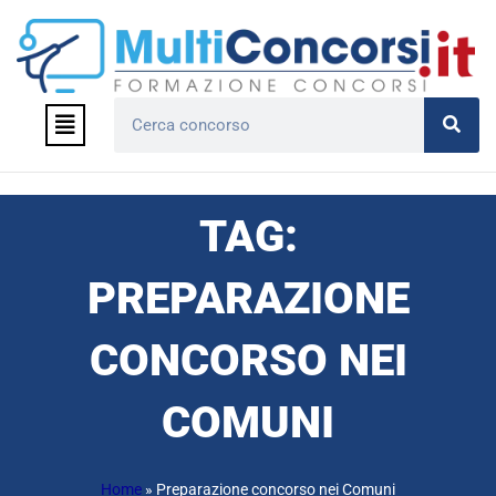
Vai
al
contenuto
Menu
Cerca
TAG:
PREPARAZIONE
CONCORSO NEI
COMUNI
Home
»
Preparazione concorso nei Comuni