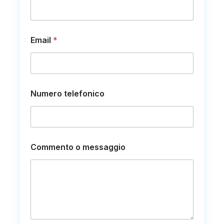
Email
*
Numero telefonico
C
Commento o messaggio
o
g
n
o
m
e
N
u