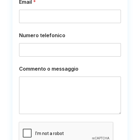
Email
*
Numero telefonico
o
Commento o messaggio
N
u
m
e
r
o
o