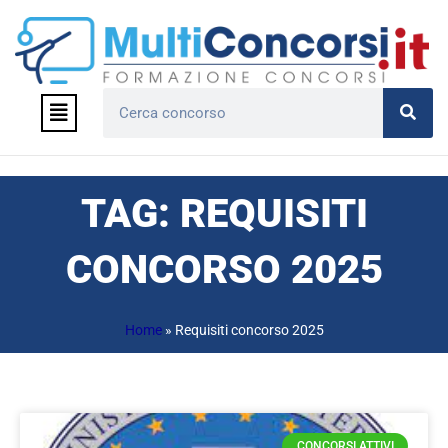
Vai
al
contenuto
Menu
Cerca
TAG: REQUISITI
CONCORSO 2025
Home
»
Requisiti concorso 2025
CONCORSI ATTIVI