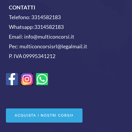
CONTATTI
Telefono:
3314582183
Whatsapp:
3314582183
Email:
info@multiconcorsi.it
Pec: multiconcorsisrl@legalmail.it
P. IVA 09995341212
F
W
a
h
c
a
e
t
ACQUISTA I NOSTRI CORSI
b
s