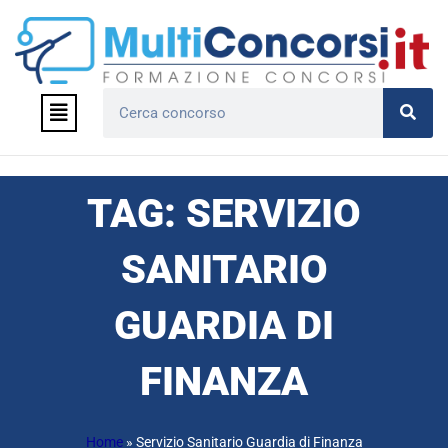
Vai
al
contenuto
Menu
Cerca
TAG: SERVIZIO
SANITARIO
GUARDIA DI
FINANZA
Home
»
Servizio Sanitario Guardia di Finanza