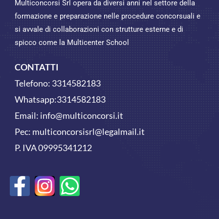
Multiconcorsi Srl opera da diversi anni nel settore della
formazione e preparazione nelle procedure concorsuali e
si avvale di collaborazioni con strutture esterne e di
spicco come la Multicenter School
CONTATTI
Telefono:
3314582183
Whatsapp:
3314582183
Email:
info@multiconcorsi.it
Pec: multiconcorsisrl@legalmail.it
P. IVA 09995341212
F
W
a
h