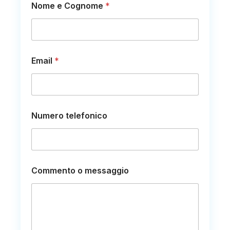
Nome e Cognome
*
Email
*
m
Numero telefonico
e
s
s
a
g
g
Commento o messaggio
i
o
o
*