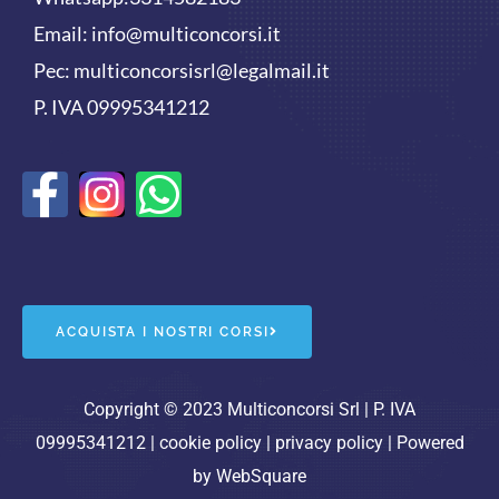
Email:
info@multiconcorsi.it
Pec: multiconcorsisrl@legalmail.it
P. IVA 09995341212
F
W
a
h
c
a
e
t
ACQUISTA I NOSTRI CORSI
b
s
o
a
Copyright © 2023 Multiconcorsi Srl | P. IVA
09995341212 |
cookie policy
|
privacy policy
| Powered
o
p
by
WebSquare