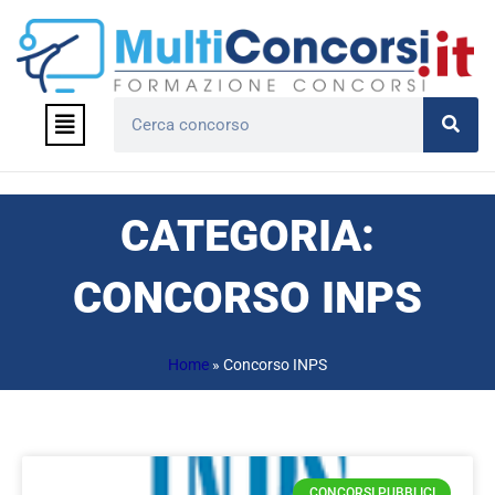
Vai
al
contenuto
Menu
Cerca
CATEGORIA:
CONCORSO INPS
Home
»
Concorso INPS
CONCORSI PUBBLICI