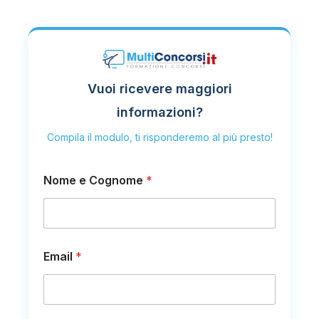
Vuoi ricevere maggiori
informazioni?
Compila il modulo, ti risponderemo al più presto!
*
Nome e Cognome
*
o
N
o
m
e
Email
*