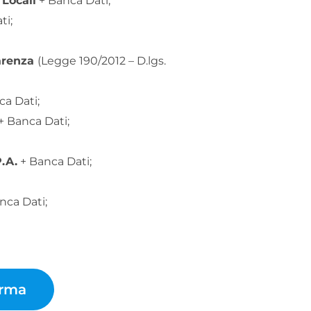
 Locali
+ Banca Dati;
ti;
parenza
(Legge 190/2012 – D.lgs.
a Dati;
+ Banca Dati;
P.A.
+ Banca Dati;
anca Dati;
orma