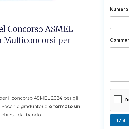
Numero 
 del Concorso ASMEL
N
n Multiconcorsi per
Commen
u
m
e
r
o
o
E
m
a
i
l
er il concorso ASMEL 2024 per gli
e vecchie graduatorie
e formato un
ichiesti dal bando.
Invia