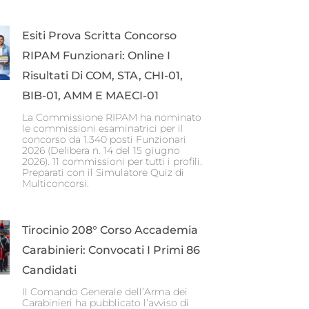
Esiti Prova Scritta Concorso
RIPAM Funzionari: Online I
Risultati Di COM, STA, CHI-01,
BIB-01, AMM E MAECI-01
La Commissione RIPAM ha nominato
le commissioni esaminatrici per il
concorso da 1.340 posti Funzionari
2026 (Delibera n. 14 del 15 giugno
2026). 11 commissioni per tutti i profili.
Preparati con il Simulatore Quiz di
Multiconcorsi.
Tirocinio 208° Corso Accademia
Carabinieri: Convocati I Primi 86
Candidati
Il Comando Generale dell’Arma dei
Carabinieri ha pubblicato l’avviso di