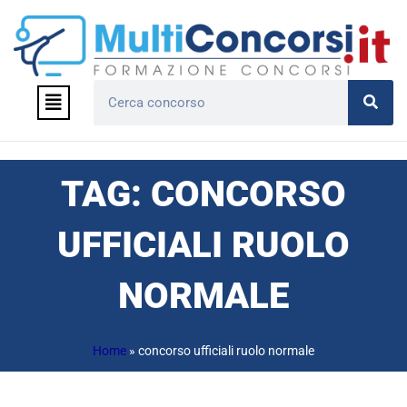
Vai
al
contenuto
Menu
Cerca
TAG: CONCORSO
UFFICIALI RUOLO
NORMALE
Home
»
concorso ufficiali ruolo normale