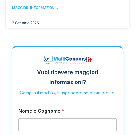
MAGGIORI INFORMAZIONI »
2 Gennaio 2026
Vuoi ricevere maggiori
informazioni?
Compila il modulo, ti risponderemo al più presto!
m
Nome e Cognome
*
e
s
s
a
g