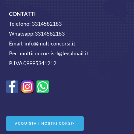
CONTATTI
Telefono:
3314582183
Whatsapp:
3314582183
Email:
info@multiconcorsi.it
Pec: multiconcorsisrl@legalmail.it
P. IVA 09995341212
F
W
a
h
c
a
e
t
ACQUISTA I NOSTRI CORSI