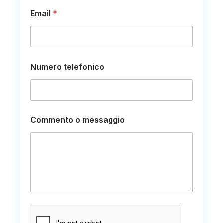
g
Email
*
i
o
N
u
m
e
Numero telefonico
r
o
*
Commento o messaggio