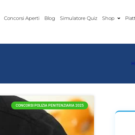
Concorsi Aperti
Blog
Simulatore Quiz
Shop
Piat
I
H
a
gina
CONCORSI POLIZIA PENITENZIARIA 2025