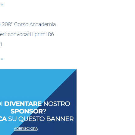
 »
io 208° Corso Accademia
eri: convocati i primi 86
i
 »