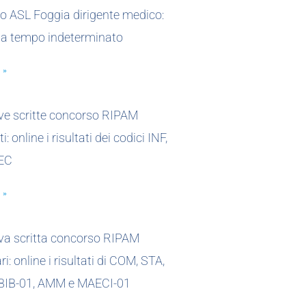
o ASL Foggia dirigente medico:
 a tempo indeterminato
 »
ove scritte concorso RIPAM
i: online i risultati dei codici INF,
EC
 »
ova scritta concorso RIPAM
i: online i risultati di COM, STA,
 BIB-01, AMM e MAECI-01