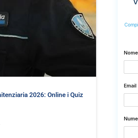
V
Compil
N
Nome
u
m
e
r
o
e
Email
E
itenziaria 2026: Online i Quiz
m
a
i
l
Numer
…