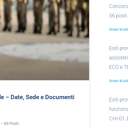
Concors
56 posti
Scopri di più
Esiti pr
assistent
ECO e T
Scopri di più
le – Date, Sede e Documenti
Esiti pr
funzionar
CHI-01,
– 60 Posti.