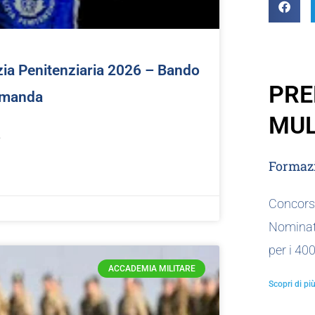
zia Penitenziaria 2026 – Bando
PRE
Domanda
MUL
…
Formazi
Concorso
Nominat
per i 40
ACCADEMIA MILITARE
Scopri di più