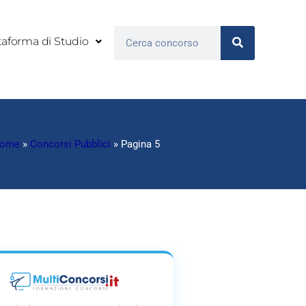
Cerca
taforma di Studio
ome
»
Concorsi Pubblici
»
Pagina 5